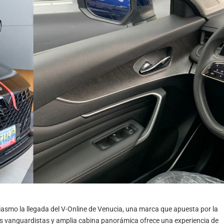
asmo la llegada del V-Online de Venucia, una marca que apuesta por la
eas vanguardistas y amplia cabina panorámica ofrece una experiencia de