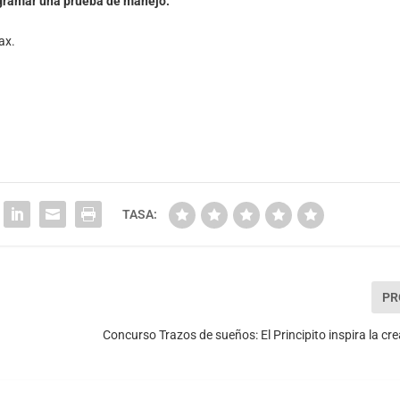
ogramar una prueba de manejo:
ax.
TASA:
PR
Concurso Trazos de sueños: El Principito inspira la cre