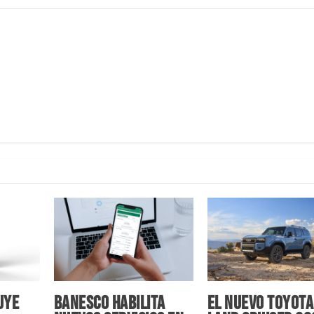
uye
Banesco habilita
El nuevo Toyota