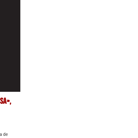
SA»,
a de