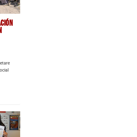
ACIÓN
N
etare
ocial