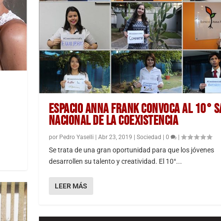
ESPACIO ANNA FRANK CONVOCA AL 10° 
NACIONAL DE LA COEXISTENCIA
por
Pedro Yaselli
|
Abr 23, 2019
|
Sociedad
|
0
|
Se trata de una gran oportunidad para que los jóvenes
desarrollen su talento y creatividad. El 10°...
LEER MÁS