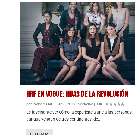
HRF EN VOGUE: HIJAS DE LA REVOLUCIÓN
por
Pedro Yaselli
|
Feb 6, 2018
|
Sociedad
|
0
|
Es fascinante ver cómo la experiencia une a las personas,
aunque vengan de tres continentes, de...
LEER MÁS