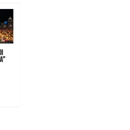
di
A”