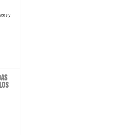
acas y
DAS
LOS