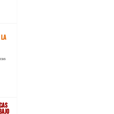
 LA
acas
CAS
BAJO